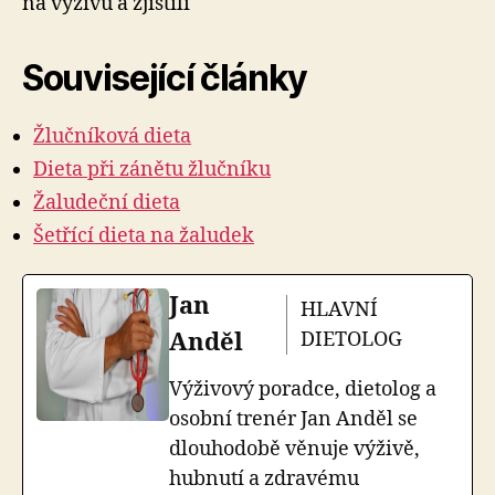
na výživu a zjistili
Související články
Žlučníková dieta
Dieta při zánětu žlučníku
Žaludeční dieta
Šetřící dieta na žaludek
Jan
HLAVNÍ
Anděl
DIETOLOG
Výživový poradce, dietolog a
osobní trenér Jan Anděl se
dlouhodobě věnuje výživě,
hubnutí a zdravému