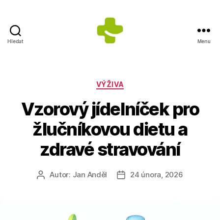
Hledat
Menu
Dietologické
centrum
Jana
Anděla
Rubriky
VÝŽIVA
Vzorový jídelníček pro
žlučníkovou dietu a
zdravé stravování
Autor:
Jan Anděl
24 února, 2026
Autor
Datum
příspěvku
příspěvku