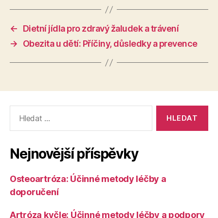
←
Dietní jídla pro zdravý žaludek a trávení
→
Obezita u dětí: Příčiny, důsledky a prevence
Výsledky
vyhledávání:
Nejnovější příspěvky
Osteoartróza: Účinné metody léčby a
doporučení
Artróza kyčle: Účinné metody léčby a podpory