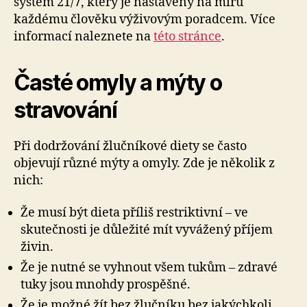
systém 21/7, který je nastavený na míru
každému člověku výživovým poradcem. Více
informací naleznete na
této stránce
.
Časté omyly a mýty o
stravování
Při dodržování žlučníkové diety se často
objevují různé mýty a omyly. Zde je několik z
nich:
Že musí být dieta příliš restriktivní – ve
skutečnosti je důležité mít vyvážený příjem
živin.
Že je nutné se vyhnout všem tukům – zdravé
tuky jsou mnohdy prospěšné.
Že je možné žít bez žlučníku bez jakýchkoli