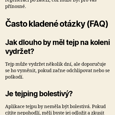
regeneraci po zátěži, což může být pro vás
přínosné.
Často kladené otázky (FAQ)
Jak dlouho by měl tejp na koleni
vydržet?
Tejp může vydržet několik dní, ale doporučuje
se ho vyměnit, pokud začne odchlipovat nebo se
poškodí.
Je tejping bolestivý?
Aplikace tejpu by neměla být bolestivá. Pokud
cítíte nepohodlí, měli byste jej odložit a zkusit