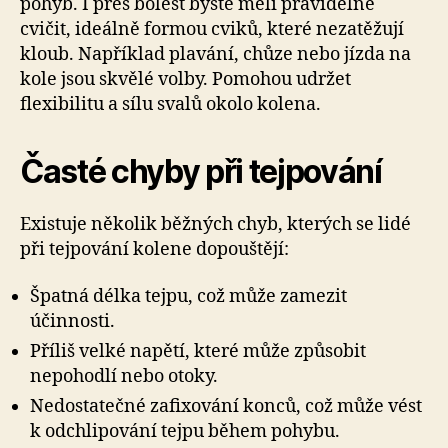
pohyb. I přes bolest byste měli pravidelně
cvičit, ideálně formou cviků, které nezatěžují
kloub. Například plavání, chůze nebo jízda na
kole jsou skvělé volby. Pomohou udržet
flexibilitu a sílu svalů okolo kolena.
Časté chyby při tejpování
Existuje několik běžných chyb, kterých se lidé
při tejpování kolene dopouštějí:
Špatná délka tejpu, což může zamezit
účinnosti.
Příliš velké napětí, které může způsobit
nepohodlí nebo otoky.
Nedostatečné zafixování konců, což může vést
k odchlipování tejpu během pohybu.