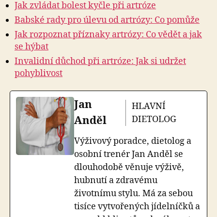
Jak zvládat bolest kyčle při artróze
Babské rady pro úlevu od artrózy: Co pomůže
Jak rozpoznat příznaky artrózy: Co vědět a jak
se hýbat
Invalidní důchod při artróze: Jak si udržet
pohyblivost
Jan
HLAVNÍ
Anděl
DIETOLOG
Výživový poradce, dietolog a
osobní trenér Jan Anděl se
dlouhodobě věnuje výživě,
hubnutí a zdravému
životnímu stylu. Má za sebou
tisíce vytvořených jídelníčků a