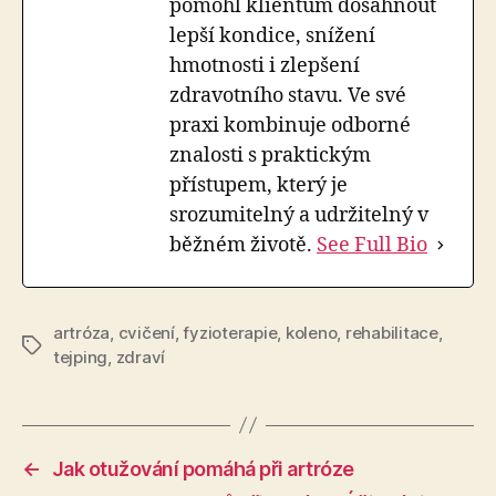
pomohl klientům dosáhnout
lepší kondice, snížení
hmotnosti i zlepšení
zdravotního stavu. Ve své
praxi kombinuje odborné
znalosti s praktickým
přístupem, který je
srozumitelný a udržitelný v
běžném životě.
See Full Bio
artróza
,
cvičení
,
fyzioterapie
,
koleno
,
rehabilitace
,
Štítky
tejping
,
zdraví
←
Jak otužování pomáhá při artróze