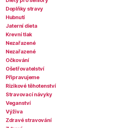
Diety pro seniory
Doplňky stravy
Hubnutí
Jaterní dieta
Krevní tlak
Nezařazené
Nezařazené
Očkování
Ošetřovatelství
Připravujeme
Rizikové těhotenství
Stravovací návyky
Veganství
Výživa
Zdravé stravování