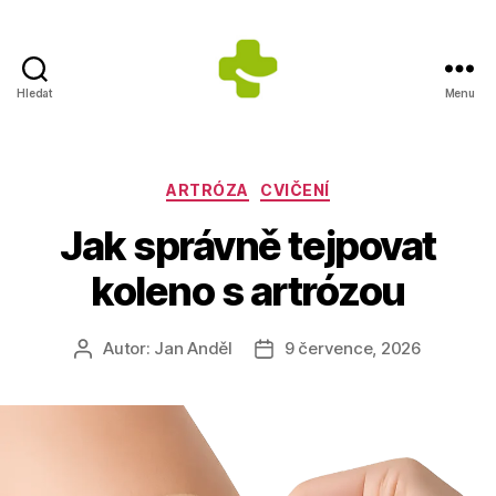
Hledat
Menu
Dietologické
centrum
Jana
Anděla
Rubriky
ARTRÓZA
CVIČENÍ
Jak správně tejpovat
koleno s artrózou
Autor:
Jan Anděl
9 července, 2026
Autor
Datum
příspěvku
příspěvku