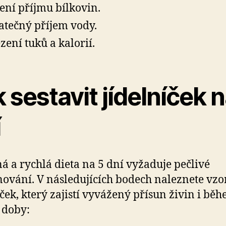
ení příjmu bílkovin.
atečný příjem vody.
ení tuků a kalorií.
 sestavit jídelníček n
í
á a rychlá dieta na 5 dní vyžaduje pečlivé
ování. V následujících bodech naleznete vz
íček, který zajistí vyvážený přísun živin i bě
 doby: