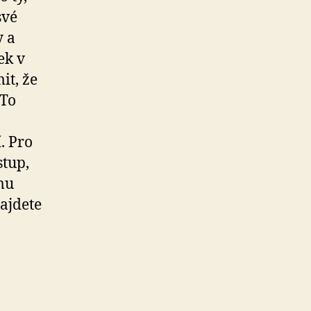
své
y a
ek v
it, že
 To
. Pro
stup,
mu
ajdete