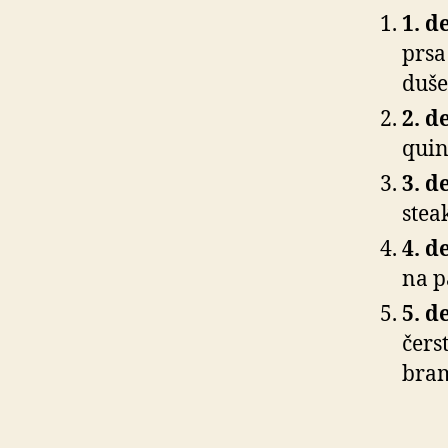
1. d
prsa
duše
2. d
quin
3. d
stea
4. d
na p
5. d
čers
bra