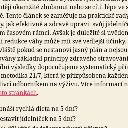
chtějí okamžitě zhubnout nebo se cítit lépe ve 
ě. Tento článek se zaměřuje na praktické rad
y, jak efektivně a zdravě upravit svůj jídelníč
m časovém rámci. Avšak je důležité si uvědom
í redukce váhy může mít své vedlejší účinky.
zvláště pokud se nestanoví jasný plán a nejsou
vány základní principy zdravého stravování
lní výsledky doporučujeme systematický pří
e metodika 21/7, která je přizpůsobena každé
livci odborníkem na výživu. Více informací n
hto stránkách
.
bnáší rychlá dieta na 5 dní?
sestavit jídelníček na 5 dní?