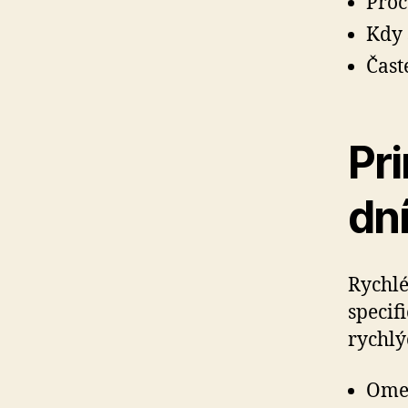
Proč
Kdy 
Čast
Pri
dn
Rychlé
specif
rychlý
Omez