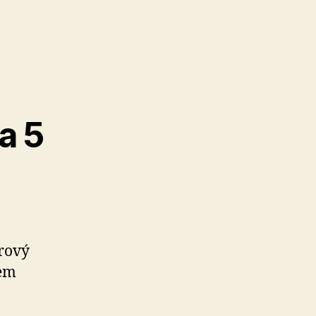
a 5
orový
hem