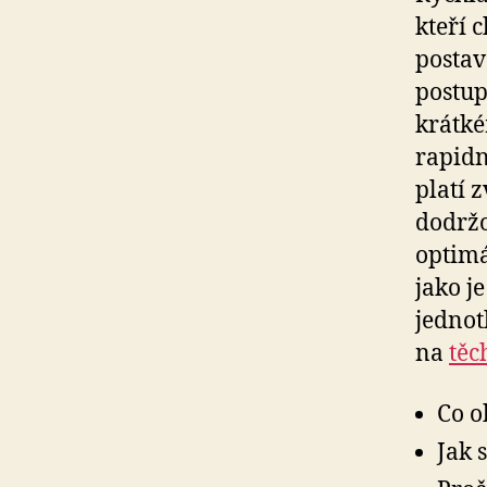
kteří 
postav
postup
krátké
rapidn
platí 
dodržo
optimá
jako j
jednot
na
těc
Co o
Jak 