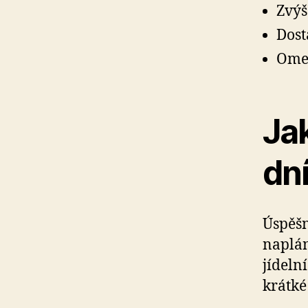
Zvýš
Dost
Omez
Jak
dn
Úspěšn
naplán
jídeln
krátké