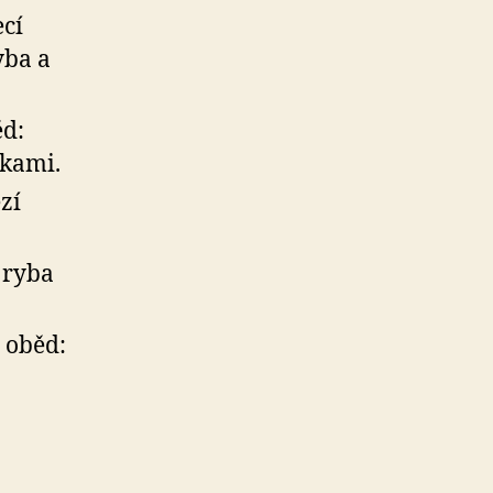
ecí
yba a
ěd:
nkami.
zí
 ryba
 oběd: