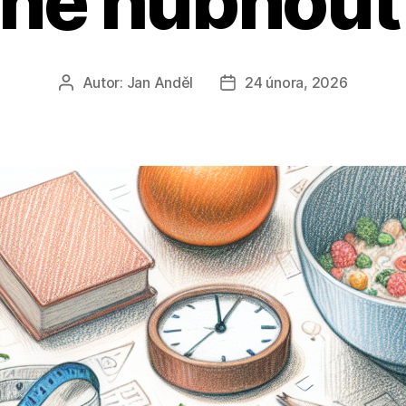
vně hubnout
Autor:
Jan Anděl
24 února, 2026
Autor
Datum
příspěvku
příspěvku