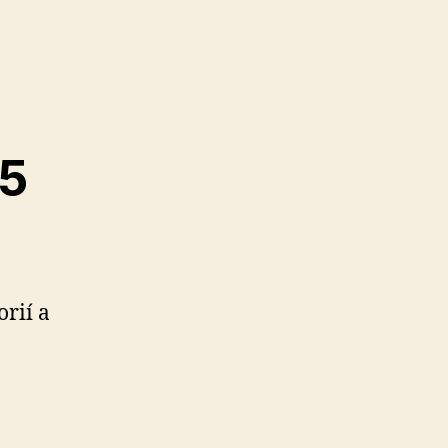
 5
rií a