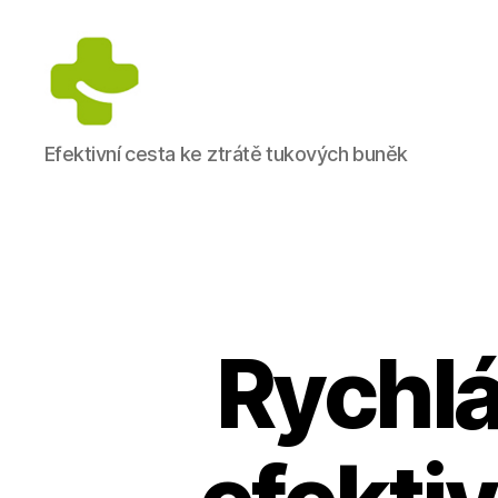
Dietologické
Efektivní cesta ke ztrátě tukových buněk
centrum
Jana
Anděla
Rychlá