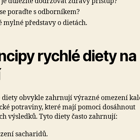
 je důležité dodržovat zdravý přístup?
se poraďte s odborníkem?
é mylné představy o dietách.
ncipy rychlé diety na
í
 diety obvykle zahrnují výrazné omezení kalo
ické potraviny, které mají pomoci dosáhnout
ch výsledků. Tyto diety často zahrnují:
ení sacharidů.