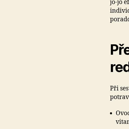
jo-jo 
indivi
porad
Pře
re
Při se
potrav
Ovoc
vita