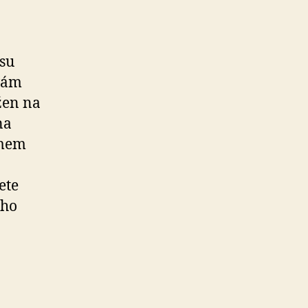
esu
 vám
žen na
na
émem
ete
ého