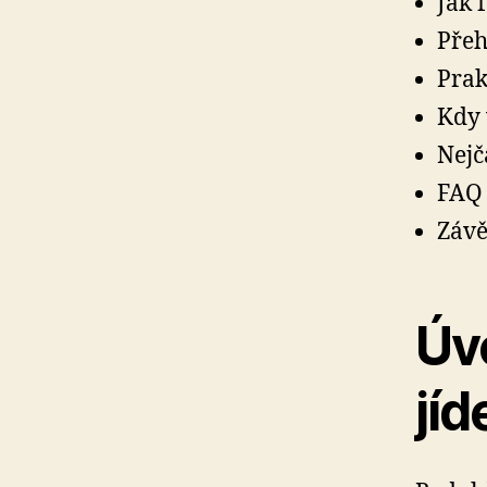
Jak 
Přeh
Prak
Kdy 
Nejč
FAQ
Závě
Úv
jíd