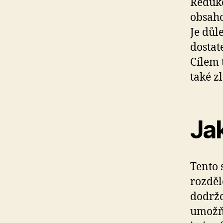
Redukč
obsaho
Je důl
dostat
Cílem 
také z
Ja
Tento 
rozděl
dodržo
umožň