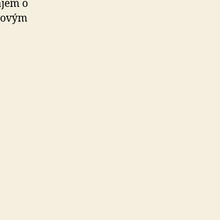
ájem o
ivovým