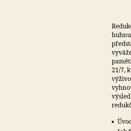
Redukč
hubnut
předst
vyváže
paměti
21/7, 
výživo
vyhnou
výsled
redukč
Úvod