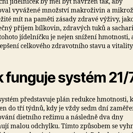
ní jídelníček by měl být navržen tak, aby
val vyvážené množství makroživin a mikrož
ežité mít na paměti zásady zdravé výživy, jako
ečný příjem bílkovin, zdravých tuků a sachar
tohoto jídelníčku je nejen snížení hmotnosti, 
lepšení celkového zdravotního stavu a vitality
k funguje systém 21/
systém představuje plán redukce hmotnosti, k
en do tří týdnů, kdy je vždy sedm dní zaměř
vání dietního režimu a následně dva dny
ují malou odchylku. Tímto způsobem se vy