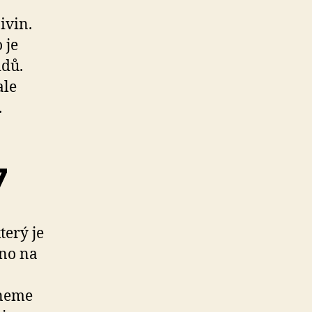
ivin.
 je
idů.
ale
.
7
terý je
eno na
hneme