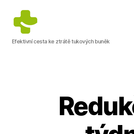
Dietologické
Efektivní cesta ke ztrátě tukových buněk
centrum
Jana
Anděla
Redukč