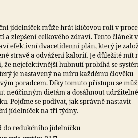
ní jídelníček může hrát klíčovou roli v proc
í a zlepšení celkového zdraví. Tento článek
aví efektivní dvacetidenní plán, který je zalo
né stravě a odvážení kalorií. Je důležité mít 
, že nejefektivnější hubnutí probíhá se syst
který je nastavený na míru každému člověku
vým poradcem. Díky tomuto přístupu se můž
t neúčinným dietám a dosáhnout udržiteln
ku. Pojďme se podívat, jak správně nastavit
ní jídelníček na tři týdny.
 do redukčního jídelníčku