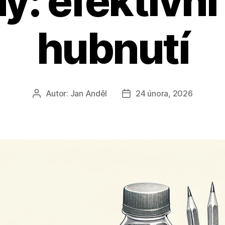
y: efektivní
hubnutí
Autor:
Jan Anděl
24 února, 2026
Autor
Datum
příspěvku
příspěvku