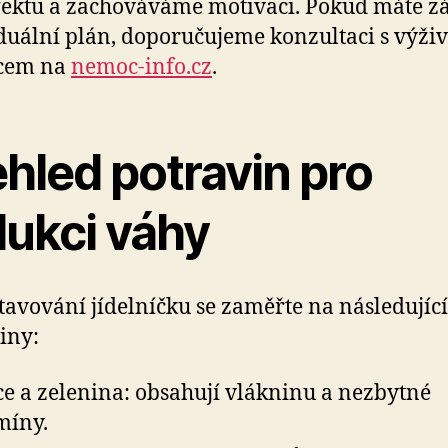
efektu a zachováváme motivaci. Pokud máte z
duální plán, doporučujeme konzultaci s výž
cem na
nemoc-info.cz
.
hled potravin pro
dukci váhy
stavování jídelníčku se zaměřte na následující
iny:
e a zelenina: obsahují vlákninu a nezbytné
míny.