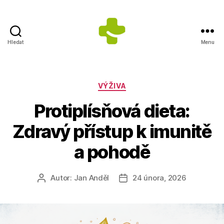
Hledat
Menu
Dietologické
centrum
Jana
Anděla
Rubriky
VÝŽIVA
Protiplísňová dieta:
Zdravý přístup k imunitě
a pohodě
Autor:
Jan Anděl
24 února, 2026
Autor
Datum
příspěvku
příspěvku