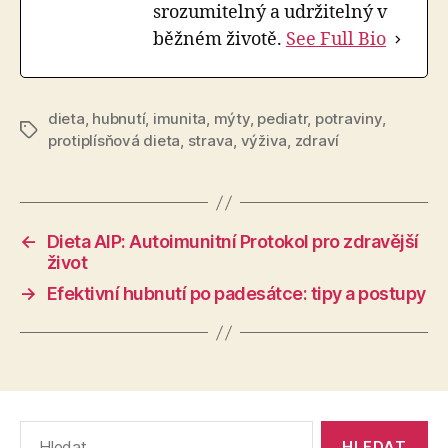
srozumitelný a udržitelný v
běžném životě.
See Full Bio
dieta
,
hubnutí
,
imunita
,
mýty
,
pediatr
,
potraviny
,
Štítky
protiplísňová dieta
,
strava
,
výživa
,
zdraví
←
Dieta AIP: Autoimunitní Protokol pro zdravější
život
→
Efektivní hubnutí po padesátce: tipy a postupy
Výsledky