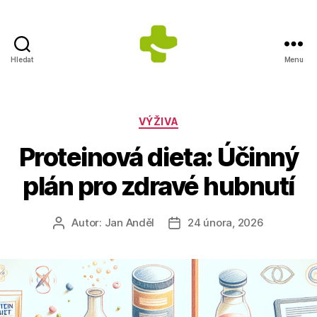
Hledat
Menu
Dietologické
centrum
Jana
Anděla
Rubriky
VÝŽIVA
Proteinová dieta: Účinný
plán pro zdravé hubnutí
Autor:
Jan Anděl
24 února, 2026
Autor
Datum
příspěvku
příspěvku