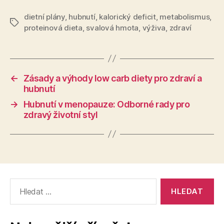
dietní plány
,
hubnutí
,
kalorický deficit
,
metabolismus
,
Štítky
proteinová dieta
,
svalová hmota
,
výživa
,
zdraví
←
Zásady a výhody low carb diety pro zdraví a
hubnutí
→
Hubnutí v menopauze: Odborné rady pro
zdravý životní styl
Výsledky
vyhledávání: