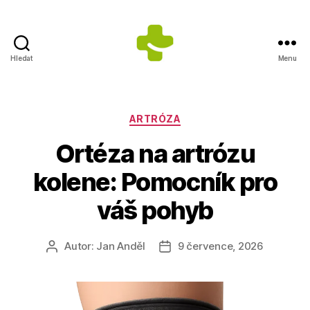
Hledat
Menu
Dietologické
centrum
Jana
Anděla
Rubriky
ARTRÓZA
Ortéza na artrózu
kolene: Pomocník pro
váš pohyb
Autor:
Jan Anděl
9 července, 2026
Autor
Datum
příspěvku
příspěvku