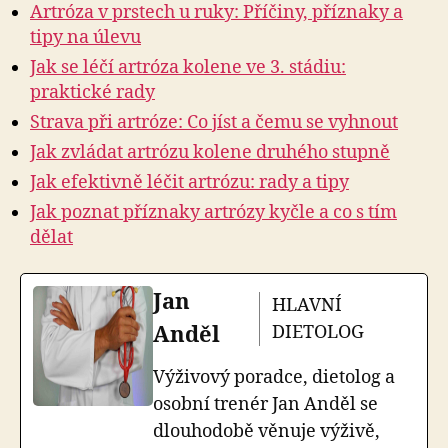
Artróza v prstech u ruky: Příčiny, příznaky a
tipy na úlevu
Jak se léčí artróza kolene ve 3. stádiu:
praktické rady
Strava při artróze: Co jíst a čemu se vyhnout
Jak zvládat artrózu kolene druhého stupně
Jak efektivně léčit artrózu: rady a tipy
Jak poznat příznaky artrózy kyčle a co s tím
dělat
Jan
HLAVNÍ
Anděl
DIETOLOG
Výživový poradce, dietolog a
osobní trenér Jan Anděl se
dlouhodobě věnuje výživě,