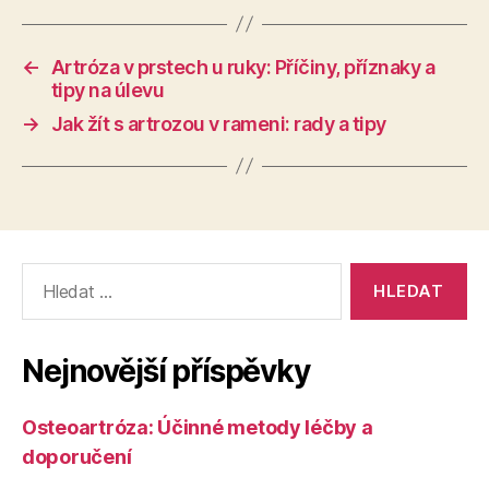
←
Artróza v prstech u ruky: Příčiny, příznaky a
tipy na úlevu
→
Jak žít s artrozou v rameni: rady a tipy
Výsledky
vyhledávání:
Nejnovější příspěvky
Osteoartróza: Účinné metody léčby a
doporučení