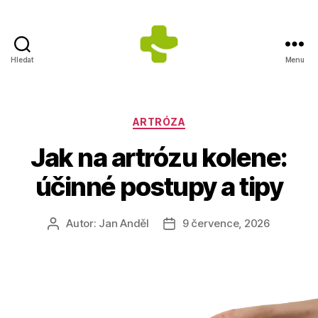
Hledat
Menu
Dietologické
centrum
Jana
Anděla
Rubriky
ARTRÓZA
Jak na artrózu kolene:
účinné postupy a tipy
Autor:
Jan Anděl
9 července, 2026
Autor
Datum
příspěvku
příspěvku