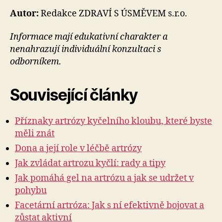
Autor:
Redakce ZDRAVÍ S ÚSMĚVEM s.r.o.
Informace mají edukativní charakter a
nenahrazují individuální konzultaci s
odborníkem.
Související články
Příznaky artrózy kyčelního kloubu, které byste
měli znát
Dona a její role v léčbě artrózy
Jak zvládat artrozu kyčlí: rady a tipy
Jak pomáhá gel na artrózu a jak se udržet v
pohybu
Facetární artróza: Jak s ní efektivně bojovat a
zůstat aktivní