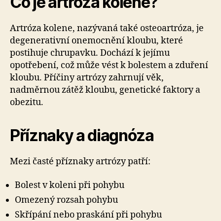
Co je artróza kolene?
Artróza kolene, nazývaná také osteoartróza, je
degenerativní onemocnění kloubu, které
postihuje chrupavku. Dochází k jejímu
opotřebení, což může vést k bolestem a zduření
kloubu. Příčiny artrózy zahrnují věk,
nadměrnou zátěž kloubu, genetické faktory a
obezitu.
Příznaky a diagnóza
Mezi časté příznaky artrózy patří:
Bolest v koleni při pohybu
Omezený rozsah pohybu
Skřípání nebo praskání při pohybu