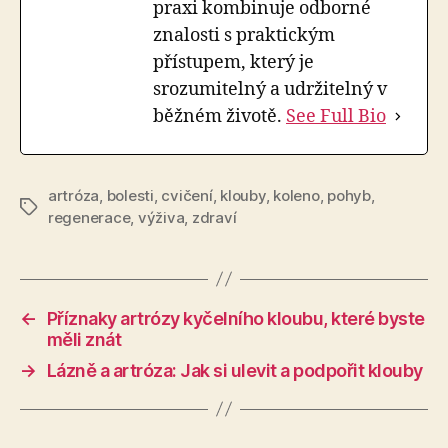
praxi kombinuje odborné
znalosti s praktickým
přístupem, který je
srozumitelný a udržitelný v
běžném životě.
See Full Bio
artróza
,
bolesti
,
cvičení
,
klouby
,
koleno
,
pohyb
,
Štítky
regenerace
,
výživa
,
zdraví
←
Příznaky artrózy kyčelního kloubu, které byste
měli znát
→
Lázně a artróza: Jak si ulevit a podpořit klouby