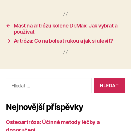
←
Mast na artrózu kolene Dr.Max: Jak vybrat a
používat
→
Artróza: Co na bolest rukou a jak si ulevit?
Výsledky
vyhledávání:
Nejnovější příspěvky
Osteoartróza: Účinné metody léčby a
doporučení