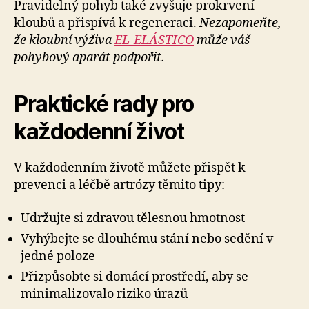
Pravidelný pohyb také zvyšuje prokrvení
kloubů a přispívá k regeneraci.
Nezapomeňte,
že kloubní výživa
EL-ELÁSTICO
může váš
pohybový aparát podpořit.
Praktické rady pro
každodenní život
V každodenním životě můžete přispět k
prevenci a léčbě artrózy těmito tipy:
Udržujte si zdravou tělesnou hmotnost
Vyhýbejte se dlouhému stání nebo sedění v
jedné poloze
Přizpůsobte si domácí prostředí, aby se
minimalizovalo riziko úrazů