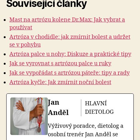
Související články
Mast na artrózu kolene Dr.Max: Jak vybrat a
používat
Artróza v chodidle: jak zmírnit bolest a udržet
se v pohybu
Artróza palce u nohy: Diskuze a praktické tipy
Jak se vyrovnat s artrózou palce u ruky
Jak se vypořádat s artrózou páteře: tipy a rady
Artróza kyčle: Jak zmírnit noční bolest
Jan
HLAVNÍ
Anděl
DIETOLOG
Výživový poradce, dietolog a
osobní trenér Jan Anděl se