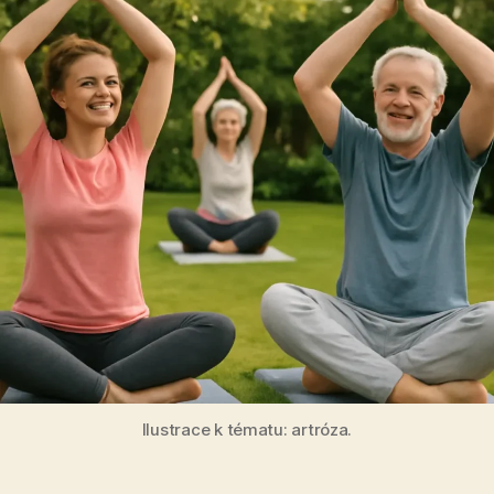
Ilustrace k tématu: artróza.