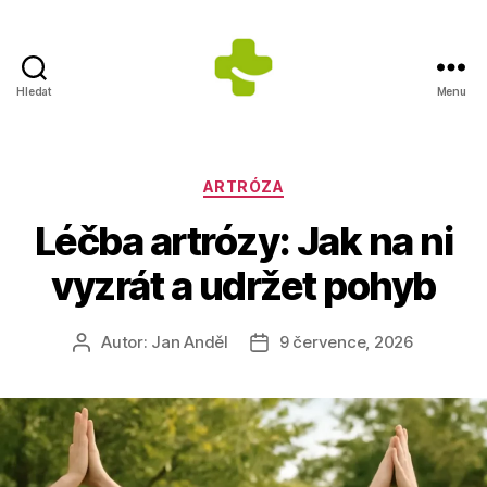
Hledat
Menu
Dietologické
centrum
Jana
Anděla
Rubriky
ARTRÓZA
Léčba artrózy: Jak na ni
vyzrát a udržet pohyb
Autor:
Jan Anděl
9 července, 2026
Autor
Datum
příspěvku
příspěvku