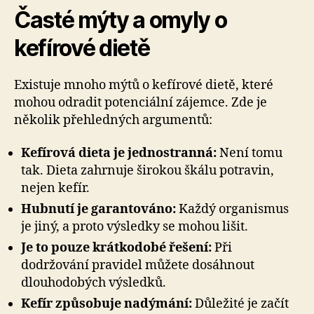
Časté mýty a omyly o
kefírové dietě
Existuje mnoho mýtů o kefírové dietě, které
mohou odradit potenciální zájemce. Zde je
několik přehledných argumentů:
Kefírová dieta je jednostranná:
Není tomu
tak. Dieta zahrnuje širokou škálu potravin,
nejen kefír.
Hubnutí je garantováno:
Každý organismus
je jiný, a proto výsledky se mohou lišit.
Je to pouze krátkodobé řešení:
Při
dodržování pravidel můžete dosáhnout
dlouhodobých výsledků.
Kefír způsobuje nadýmání:
Důležité je začít