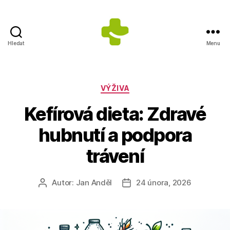
Hledat
Menu
Dietologické
centrum
Jana
Anděla
Rubriky
VÝŽIVA
Kefírová dieta: Zdravé
hubnutí a podpora
trávení
Autor:
Jan Anděl
24 února, 2026
Autor
Datum
příspěvku
příspěvku