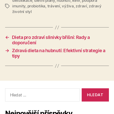
detoxikace
,
dietní plány
,
hubnutí
,
kefír
,
podpora
imunity
,
probiotika
,
trávení
,
výživa
,
zdraví
,
zdravý
Štítky
životní styl
←
Dieta pro zdraví slinivky břišní: Rady a
doporučení
→
Zdravá dieta na hubnutí: Efektivní strategie a
tipy
Výsledky
vyhledávání:
Nejnovější příspěvky