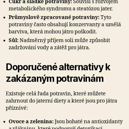
Cukr a sladké potraviny:
Souvisí s rozvojem
metabolického syndromu a steatózou jater.
Průmyslově zpracované potraviny:
Tyto
potraviny často obsahují konzervanty a umělá
barviva, která mohou játro poškodit.
Sůl:
Nadměrný příjem soli může způsobit
zadržování vody a zátěž pro játra.
Doporučené alternativy k
zakázaným potravinám
Existuje celá řada potravin, které můžete
zahrnout do jaterní diety a které jsou pro játra
příznivé:
Ovoce a zelenina:
Jsou bohaté na antioxidanty
a vlákninu, které podporují detoxikaci.