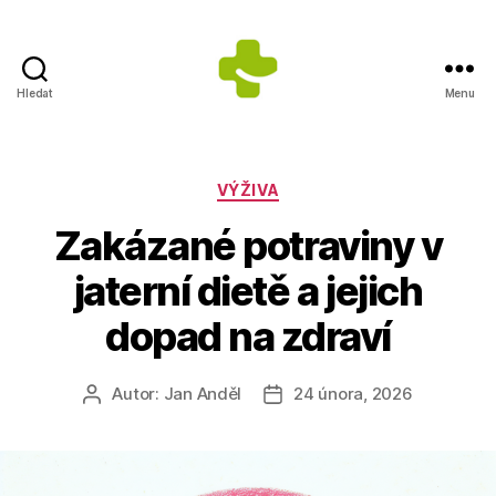
Hledat
Menu
Dietologické
centrum
Jana
Anděla
Rubriky
VÝŽIVA
Zakázané potraviny v
jaterní dietě a jejich
dopad na zdraví
Autor:
Jan Anděl
24 února, 2026
Autor
Datum
příspěvku
příspěvku