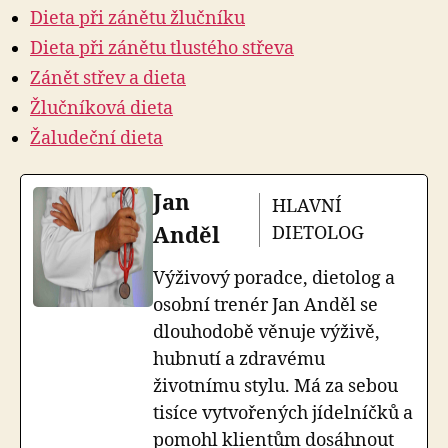
Dieta při zánětu žlučníku
Dieta při zánětu tlustého střeva
Zánět střev a dieta
Žlučníková dieta
Žaludeční dieta
Jan
HLAVNÍ
Anděl
DIETOLOG
Výživový poradce, dietolog a
osobní trenér Jan Anděl se
dlouhodobě věnuje výživě,
hubnutí a zdravému
životnímu stylu. Má za sebou
tisíce vytvořených jídelníčků a
pomohl klientům dosáhnout