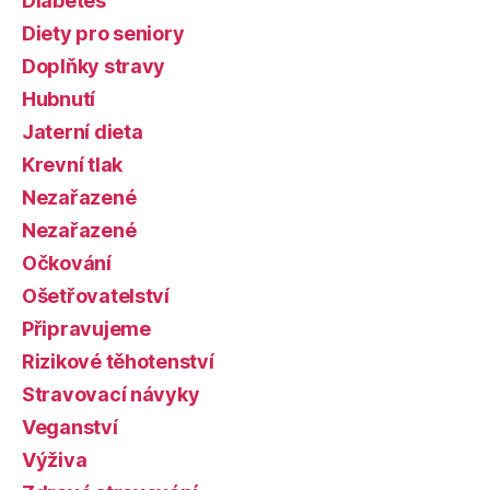
Diabetes
Diety pro seniory
Doplňky stravy
Hubnutí
Jaterní dieta
Krevní tlak
Nezařazené
Nezařazené
Očkování
Ošetřovatelství
Připravujeme
Rizikové těhotenství
Stravovací návyky
Veganství
Výživa