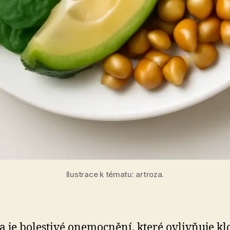
Ilustrace k tématu: artroza.
a je bolestivé onemocnění, které ovlivňuje kl