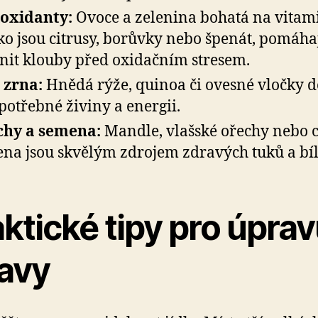
oxidanty:
Ovoce a zelenina bohatá na vitam
ako jsou citrusy, borůvky nebo špenát, pomáha
nit klouby před oxidačním stresem.
 zrna:
Hnědá rýže, quinoa či ovesné vločky d
 potřebné živiny a energii.
chy a semena:
Mandle, vlašské ořechy nebo 
na jsou skvělým zdrojem zdravých tuků a bíl
ktické tipy pro úpra
ravy