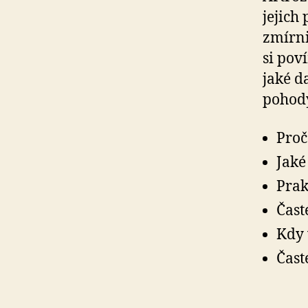
jejich
zmírni
si pov
jaké d
pohod
Proč
Jaké
Prak
Čast
Kdy 
Čast