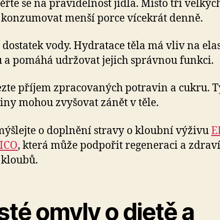
řte se na pravidelnost jídla. Místo tří velkých
 konzumovat menší porce vícekrát denně.
te dostatek vody. Hydratace těla má vliv na elas
 a pomáhá udržovat jejich správnou funkci.
zte příjem zpracovaných potravin a cukru. T
iny mohou zvyšovat zánět v těle.
mýšlejte o doplnění stravy o kloubní výživu
E
ICO
, která může podpořit regeneraci a zdrav
 kloubů.
té omyly o dietě a