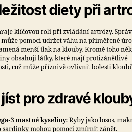
ežitost diety při artr
hraje klíčovou roli při zvládání artrózy. Sprá
 může pomoci udržet váhu na přiměřené úro
amená menší tlak na klouby. Kromě toho něk
iny obsahují látky, které mají protizánětlivé
osti, což může příznivě ovlivnit bolesti kloubů
jíst pro zdravé kloub
a-3 mastné kyseliny:
Ryby jako losos, mak
 sardinky mohou pomoci zmírnit zánět.