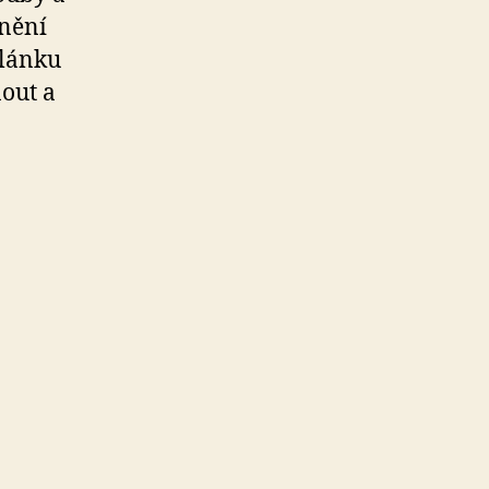
cnění
článku
nout a