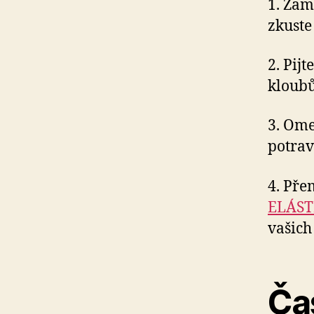
1. Zamě
zkuste
2. Pij
kloubů
3. Ome
potrav
4. Pře
ELÁST
vašich
Čas