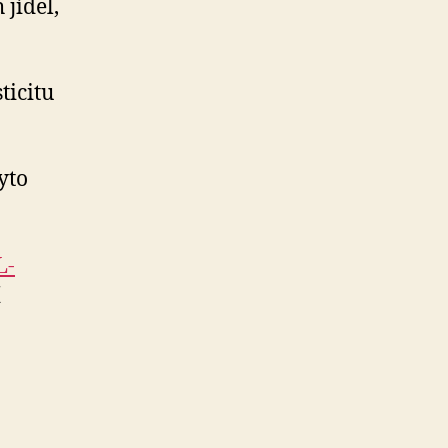
 jídel,
ticitu
yto
L-
í