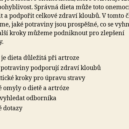
 pohyblivost. Správná dieta může toto onemo
t a podpořit celkové zdraví kloubů. V tomto 
íme, jaké potraviny jsou prospěšné, co se vyh
alší kroky můžeme podniknout pro zlepšení
y.
 je dieta důležitá při artroze
 potraviny podporují zdraví kloubů
tické kroky pro úpravu stravy
é omyly o dietě a artróze
vyhledat odborníka
é dotazy