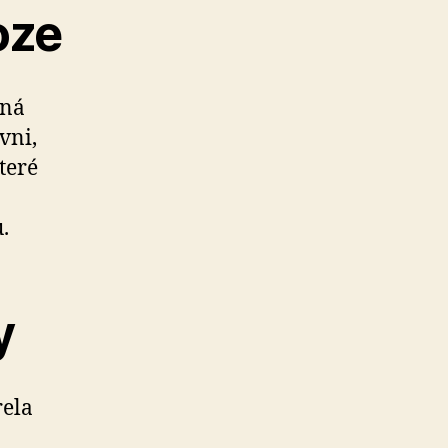
oze
vná
vni,
teré
.
y
rela