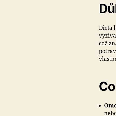
Důl
Dieta 
výživa
což zn
potrav
vlastn
Co 
Omeg
nebo