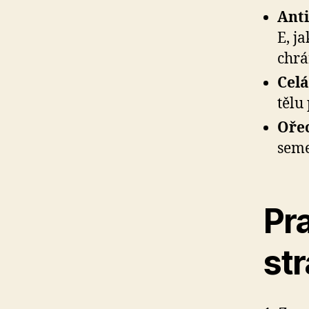
Anti
E, j
chrá
Celá
tělu
Oře
seme
Pra
st