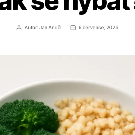
jak se hýbat
Autor:
Jan Anděl
9 července, 2026
Autor
Datum
příspěvku
příspěvku