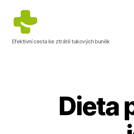
Dietologické
Efektivní cesta ke ztrátě tukových buněk
centrum
Jana
Anděla
Dieta p