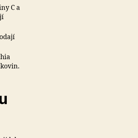
iny C a
jí
odají
chia
kovin.
vu