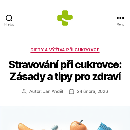
Hledat
Menu
Dietologické
centrum
Jana
Anděla
Rubriky
DIETY A VÝŽIVA PŘI CUKROVCE
Stravování při cukrovce:
Zásady a tipy pro zdraví
Autor:
Jan Anděl
24 února, 2026
Autor
Datum
příspěvku
příspěvku