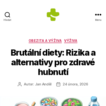
Hledat
Menu
Dietologické
centrum
Jana
Anděla
Rubriky
OBEZITA A VÝŽIVA
VÝŽIVA
Brutální diety: Rizika a
alternativy pro zdravé
hubnutí
Autor:
Jan Anděl
24 února, 2026
Autor
Datum
příspěvku
příspěvku