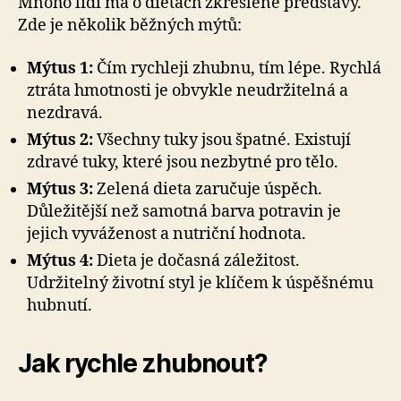
Mnoho lidí má o dietách zkreslené představy.
Zde je několik běžných mýtů:
Mýtus 1:
Čím rychleji zhubnu, tím lépe. Rychlá
ztráta hmotnosti je obvykle neudržitelná a
nezdravá.
Mýtus 2:
Všechny tuky jsou špatné. Existují
zdravé tuky, které jsou nezbytné pro tělo.
Mýtus 3:
Zelená dieta zaručuje úspěch.
Důležitější než samotná barva potravin je
jejich vyváženost a nutriční hodnota.
Mýtus 4:
Dieta je dočasná záležitost.
Udržitelný životní styl je klíčem k úspěšnému
hubnutí.
Jak rychle zhubnout?