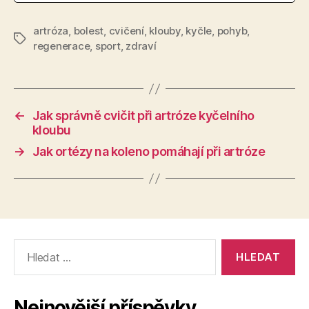
artróza
,
bolest
,
cvičení
,
klouby
,
kyčle
,
pohyb
,
Štítky
regenerace
,
sport
,
zdraví
←
Jak správně cvičit při artróze kyčelního
kloubu
→
Jak ortézy na koleno pomáhají při artróze
Výsledky
vyhledávání:
Nejnovější příspěvky