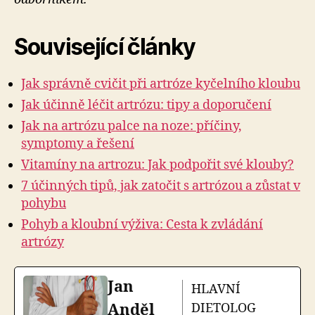
Související články
Jak správně cvičit při artróze kyčelního kloubu
Jak účinně léčit artrózu: tipy a doporučení
Jak na artrózu palce na noze: příčiny,
symptomy a řešení
Vitamíny na artrozu: Jak podpořit své klouby?
7 účinných tipů, jak zatočit s artrózou a zůstat v
pohybu
Pohyb a kloubní výživa: Cesta k zvládání
artrózy
Jan
HLAVNÍ
Anděl
DIETOLOG