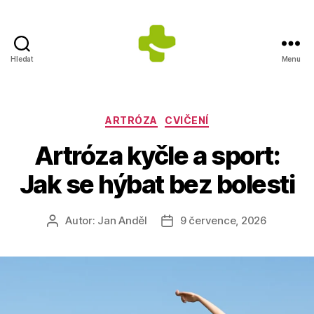
Hledat
Menu
Dietologické
centrum
Jana
Anděla
Rubriky
ARTRÓZA
CVIČENÍ
Artróza kyčle a sport:
Jak se hýbat bez bolesti
Autor:
Jan Anděl
9 července, 2026
Autor
Datum
příspěvku
příspěvku