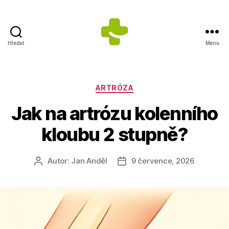
Hledat
Menu
Dietologické
centrum
Jana
Anděla
Rubriky
ARTRÓZA
Jak na artrózu kolenního
kloubu 2 stupně?
Autor:
Jan Anděl
9 července, 2026
Autor
Datum
příspěvku
příspěvku