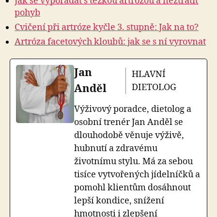
Jak se vypořádat s těžkou artrózou a neztratit
pohyb
Cvičení při artróze kyčle 3. stupně: Jak na to?
Artróza facetových kloubů: jak se s ní vyrovnat
Jan
HLAVNÍ
Anděl
DIETOLOG
Výživový poradce, dietolog a
osobní trenér Jan Anděl se
dlouhodobě věnuje výživě,
hubnutí a zdravému
životnímu stylu. Má za sebou
tisíce vytvořených jídelníčků a
pomohl klientům dosáhnout
lepší kondice, snížení
hmotnosti i zlepšení