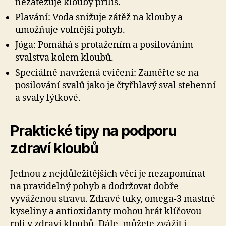
nezatěžuje klouby příliš.
Plavání: Voda snižuje zátěž na klouby a
umožňuje volnější pohyb.
Jóga: Pomáhá s protažením a posilováním
svalstva kolem kloubů.
Speciálně navržená cvičení: Zaměřte se na
posilování svalů jako je čtyřhlavý sval stehenní
a svaly lýtkové.
Praktické tipy na podporu
zdraví kloubů
Jednou z nejdůležitějších věcí je nezapomínat
na pravidelný pohyb a dodržovat dobře
vyváženou stravu. Zdravé tuky, omega-3 mastné
kyseliny a antioxidanty mohou hrát klíčovou
roli v zdraví kloubů. Dále, můžete zvážit i