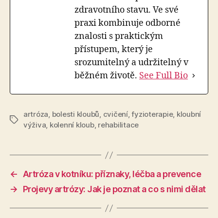
zdravotního stavu. Ve své
praxi kombinuje odborné
znalosti s praktickým
přístupem, který je
srozumitelný a udržitelný v
běžném životě.
See Full Bio
artróza
,
bolesti kloubů
,
cvičení
,
fyzioterapie
,
kloubní
Štítky
výživa
,
kolenní kloub
,
rehabilitace
←
Artróza v kotníku: příznaky, léčba a prevence
→
Projevy artrózy: Jak je poznat a co s nimi dělat