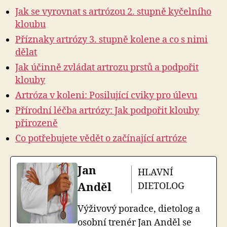
Jak se vyrovnat s artrózou 2. stupně kyčelního
kloubu
Příznaky artrózy 3. stupně kolene a co s nimi
dělat
Jak účinně zvládat artrozu prstů a podpořit
klouby
Artróza v koleni: Posilující cviky pro úlevu
Přírodní léčba artrózy: Jak podpořit klouby
přirozeně
Co potřebujete vědět o začínající artróze
Jan
HLAVNÍ
Anděl
DIETOLOG
Výživový poradce, dietolog a
osobní trenér Jan Anděl se