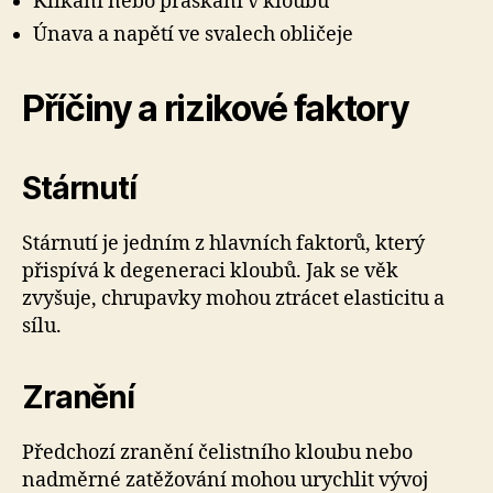
Klikání nebo praskání v kloubu
Únava a napětí ve svalech obličeje
Příčiny a rizikové faktory
Stárnutí
Stárnutí je jedním z hlavních faktorů, který
přispívá k degeneraci kloubů. Jak se věk
zvyšuje, chrupavky mohou ztrácet elasticitu a
sílu.
Zranění
Předchozí zranění čelistního kloubu nebo
nadměrné zatěžování mohou urychlit vývoj