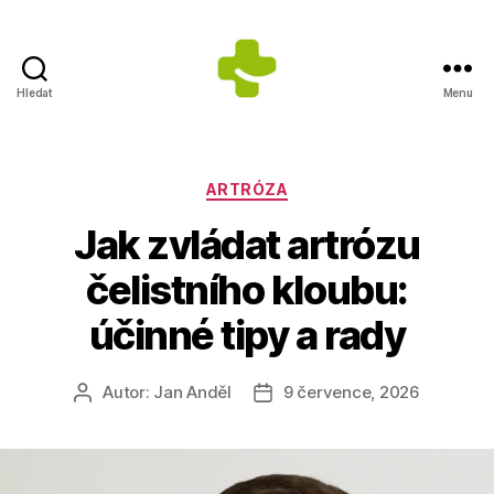
Hledat
Menu
Dietologické
centrum
Jana
Anděla
Rubriky
ARTRÓZA
Jak zvládat artrózu
čelistního kloubu:
účinné tipy a rady
Autor:
Jan Anděl
9 července, 2026
Autor
Datum
příspěvku
příspěvku