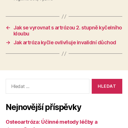
←
Jak se vyrovnat s artrózou 2. stupně kyčelního
kloubu
→
Jak artróza kyčle ovlivňuje invalidní důchod
Výsledky
vyhledávání:
Nejnovější příspěvky
Osteoartróza: Účinné metody léčby a