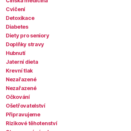
Čínská medicína
Cvičení
Detoxikace
Diabetes
Diety pro seniory
Doplňky stravy
Hubnutí
Jaterní dieta
Krevní tlak
Nezařazené
Nezařazené
Očkování
Ošetřovatelství
Připravujeme
Rizikové těhotenství