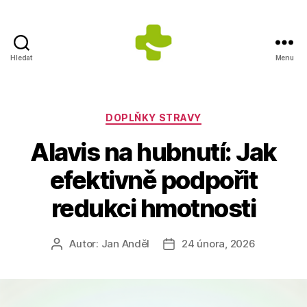
Hledat
Menu
Dietologické
centrum
Jana
Anděla
Rubriky
DOPLŇKY STRAVY
Alavis na hubnutí: Jak
efektivně podpořit
redukci hmotnosti
Autor:
Jan Anděl
24 února, 2026
Autor
Datum
příspěvku
příspěvku