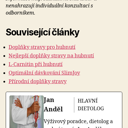
nenahrazují individuální konzultaci s
odborníkem.
Související články
Doplňky stravy pro hubnutí
Nejlepší doplňky stravy na hubnutí
L-Carnitin při hubnutí
Optimální dávkování SlimJoy
Přírodní doplňky stravy
Jan
HLAVNÍ
Anděl
DIETOLOG
Výživový poradce, dietolog a