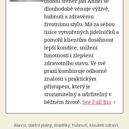
osobní trenér Jan Anděl se
dlouhodobě věnuje výživě,
hubnutí a zdravému
životnímu stylu. Má za sebou
tisíce vytvořených jídelníčků a
pomohl klientům dosáhnout
lepší kondice, snížení
hmotnosti i zlepšení
zdravotního stavu. Ve své
praxi kombinuje odborné
znalosti s praktickým
přístupem, který je
srozumitelný a udržitelný v
běžném životě.
See Full Bio
Alavis
,
dietní plány
,
doplňky
,
hubnutí
,
kloubní zdraví
,