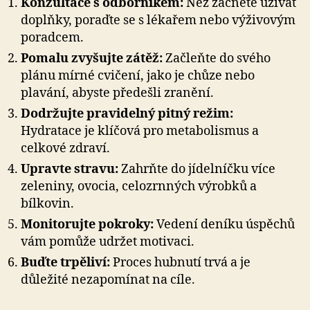
Konzultace s odborníkem:
Než začnete užívat
doplňky, poraďte se s lékařem nebo výživovým
poradcem.
Pomalu zvyšujte zátěž:
Začleňte do svého
plánu mírné cvičení, jako je chůze nebo
plavání, abyste předešli zranění.
Dodržujte pravidelný pitný režim:
Hydratace je klíčová pro metabolismus a
celkové zdraví.
Upravte stravu:
Zahrňte do jídelníčku více
zeleniny, ovocia, celozrnných výrobků a
bílkovin.
Monitorujte pokroky:
Vedení deníku úspěchů
vám pomůže udržet motivaci.
Buďte trpěliví:
Proces hubnutí trvá a je
důležité nezapomínat na cíle.