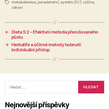
metabolismus
,
poradenství
,
systém 21/7
,
výživa
,
Štítky
zdraví
←
Dieta 5:2 – Efektivní metoda přerušovaného
půstu
→
Herbalife a účinné metody hubnutí:
individuální přístup
Výsledky
vyhledávání:
Nejnovější příspěvky